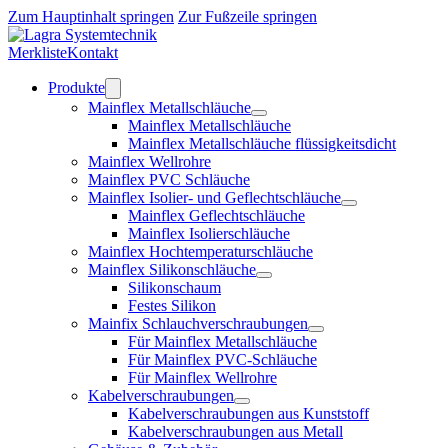
Zum Hauptinhalt springen
Zur Fußzeile springen
Merkliste
Kontakt
Produkte
Mainflex Metallschläuche
Mainflex Metallschläuche
Mainflex Metallschläuche flüssigkeitsdicht
Mainflex Wellrohre
Mainflex PVC Schläuche
Mainflex Isolier- und Geflechtschläuche
Mainflex Geflechtschläuche
Mainflex Isolierschläuche
Mainflex Hochtemperaturschläuche
Mainflex Silikonschläuche
Silikonschaum
Festes Silikon
Mainfix Schlauchverschraubungen
Für Mainflex Metallschläuche
Für Mainflex PVC-Schläuche
Für Mainflex Wellrohre
Kabelverschraubungen
Kabelverschraubungen aus Kunststoff
Kabelverschraubungen aus Metall