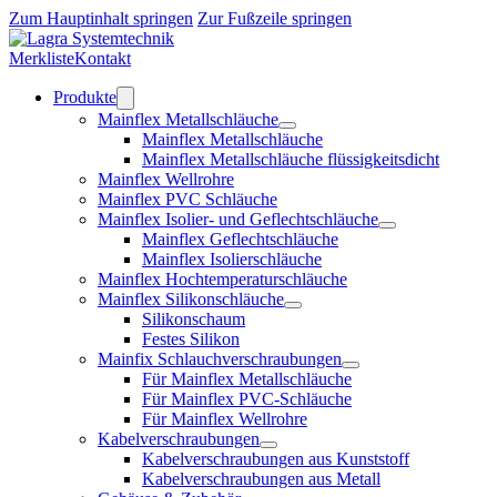
Zum Hauptinhalt springen
Zur Fußzeile springen
Merkliste
Kontakt
Produkte
Mainflex Metallschläuche
Mainflex Metallschläuche
Mainflex Metallschläuche flüssigkeitsdicht
Mainflex Wellrohre
Mainflex PVC Schläuche
Mainflex Isolier- und Geflechtschläuche
Mainflex Geflechtschläuche
Mainflex Isolierschläuche
Mainflex Hochtemperaturschläuche
Mainflex Silikonschläuche
Silikonschaum
Festes Silikon
Mainfix Schlauchverschraubungen
Für Mainflex Metallschläuche
Für Mainflex PVC-Schläuche
Für Mainflex Wellrohre
Kabelverschraubungen
Kabelverschraubungen aus Kunststoff
Kabelverschraubungen aus Metall