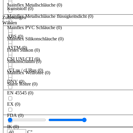
Mainflex Metallschläuche
(
0
)
Kunststoff
(
0
)
Mainflex Metallschläuche flüssigkeitsdicht
(
0
)
Zulassungen
Wählen
Mainflex PVC Schläuche
(
0
)
ABS
(
0
)
Mainflex Silikonschläuche
(
0
)
ASTM
(
0
)
Festes Silikon
(
0
)
CSI UNI CEI
(
0
)
Silikonschaum
(
0
)
cULus / cURus
(
0
)
Mainflex Wellrohre
(
0
)
DNV
(
0
)
Starre Rohre
(
0
)
EN 45545
(
0
)
EX
(
0
)
FDA
(
0
)
IK
(
0
)
C°