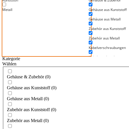
Kunststoff
Gehäuse & Zubehör
Metall
Gehäuse aus Kunststoff
Gehäuse aus Metall
Zubehör aus Kunststoff
Zubehör aus Metall
Kabelverschraubungen
Kabelverschraubungen au
Kategorie
Wählen
Kabelverschraubungen a
Mainfix Schlauchversch
Gehäuse & Zubehör
(
0
)
Für Mainflex Metallschlä
Gehäuse aus Kunststoff
(
0
)
Für Mainflex PVC-Schläu
Gehäuse aus Metall
(
0
)
Für Mainflex Wellrohre
Zubehör aus Kunststoff
(
0
)
Mainflex Hochtemperatu
Zubehör aus Metall
(
0
)
Mainflex Isolier- und Ge