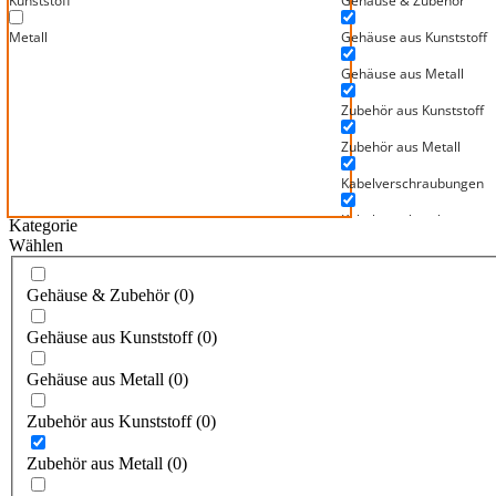
Kunststoff
Gehäuse & Zubehör
Metall
Gehäuse aus Kunststoff
Gehäuse aus Metall
Zubehör aus Kunststoff
Zubehör aus Metall
Kabelverschraubungen
Kabelverschraubungen au
Kategorie
Wählen
Kabelverschraubungen a
Mainfix Schlauchversch
Gehäuse & Zubehör
(
0
)
Für Mainflex Metallschlä
Gehäuse aus Kunststoff
(
0
)
Für Mainflex PVC-Schläu
Gehäuse aus Metall
(
0
)
Für Mainflex Wellrohre
Zubehör aus Kunststoff
(
0
)
Mainflex Hochtemperatu
Zubehör aus Metall
(
0
)
Mainflex Isolier- und Ge