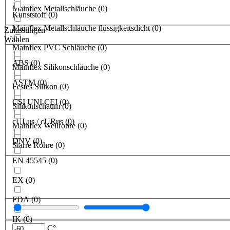
Mainflex Metallschläuche
(
0
)
Kunststoff
(
0
)
Mainflex Metallschläuche flüssigkeitsdicht
(
0
)
Zulassungen
Wählen
Mainflex PVC Schläuche
(
0
)
ABS
(
0
)
Mainflex Silikonschläuche
(
0
)
ASTM
(
0
)
Festes Silikon
(
0
)
CSI UNI CEI
(
0
)
Silikonschaum
(
0
)
cULus / cURus
(
0
)
Mainflex Wellrohre
(
0
)
DNV
(
0
)
Starre Rohre
(
0
)
EN 45545
(
0
)
EX
(
0
)
FDA
(
0
)
IK
(
0
)
C°