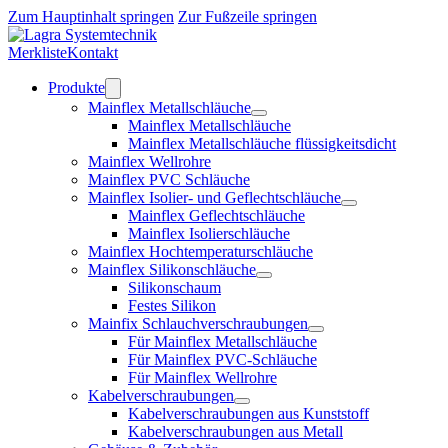
Zum Hauptinhalt springen
Zur Fußzeile springen
Merkliste
Kontakt
Produkte
Mainflex Metallschläuche
Mainflex Metallschläuche
Mainflex Metallschläuche flüssigkeitsdicht
Mainflex Wellrohre
Mainflex PVC Schläuche
Mainflex Isolier- und Geflechtschläuche
Mainflex Geflechtschläuche
Mainflex Isolierschläuche
Mainflex Hochtemperaturschläuche
Mainflex Silikonschläuche
Silikonschaum
Festes Silikon
Mainfix Schlauchverschraubungen
Für Mainflex Metallschläuche
Für Mainflex PVC-Schläuche
Für Mainflex Wellrohre
Kabelverschraubungen
Kabelverschraubungen aus Kunststoff
Kabelverschraubungen aus Metall